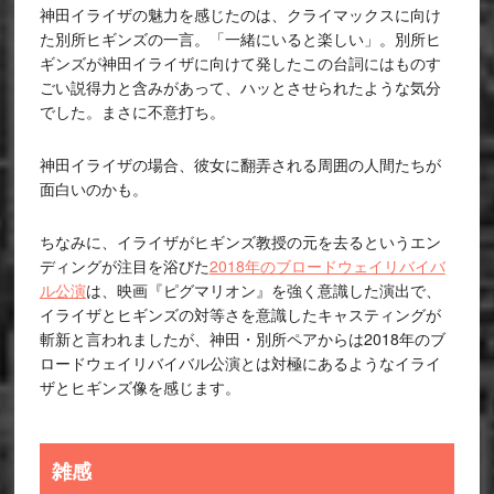
神田イライザの魅力を感じたのは、クライマックスに向け
た別所ヒギンズの一言。「一緒にいると楽しい」。別所ヒ
ギンズが神田イライザに向けて発したこの台詞にはものす
ごい説得力と含みがあって、ハッとさせられたような気分
でした。まさに不意打ち。
神田イライザの場合、彼女に翻弄される周囲の人間たちが
面白いのかも。
ちなみに、イライザがヒギンズ教授の元を去るというエン
ディングが注目を浴びた
2018年のブロードウェイリバイバ
ル公演
は、映画『ピグマリオン』を強く意識した演出で、
イライザとヒギンズの対等さを意識したキャスティングが
斬新と言われましたが、神田・別所ペアからは2018年のブ
ロードウェイリバイバル公演とは対極にあるようなイライ
ザとヒギンズ像を感じます。
雑感