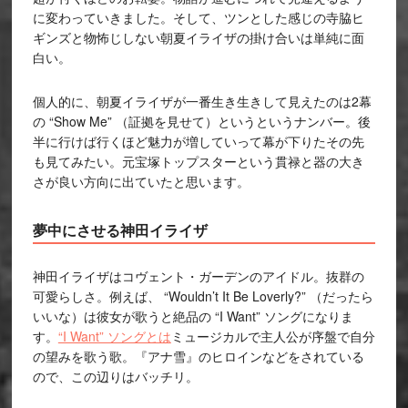
に変わっていきました。そして、ツンとした感じの寺脇ヒ
ギンズと物怖じしない朝夏イライザの掛け合いは単純に面
白い。
個人的に、朝夏イライザが一番生き生きして見えたのは2幕
の “Show Me” （証拠を見せて）というというナンバー。後
半に行けば行くほど魅力が増していって幕が下りたその先
も見てみたい。元宝塚トップスターという貫禄と器の大き
さが良い方向に出ていたと思います。
夢中にさせる神田イライザ
神田イライザはコヴェント・ガーデンのアイドル。抜群の
可愛らしさ。例えば、 “Wouldn’t It Be Loverly?” （だったら
いいな）は彼女が歌うと絶品の “I Want” ソングになりま
す。
“I Want” ソングとは
ミュージカルで主人公が序盤で自分
の望みを歌う歌。『アナ雪』のヒロインなどをされている
ので、この辺りはバッチリ。