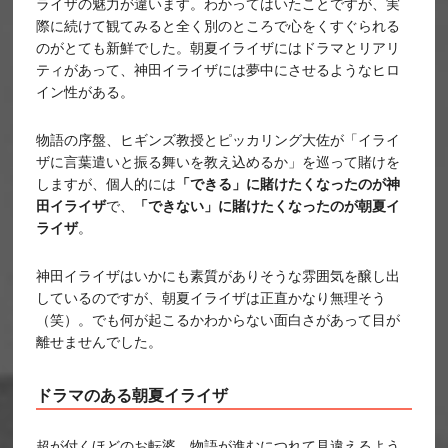
ライザの魅力が違います。わかってはいたことですが、実
際に続けて観てみると全く別のところで心をくすぐられる
のがとても新鮮でした。朝夏イライザにはドラマとリアリ
ティがあって、神田イライザには夢中にさせるようなヒロ
イン性がある。
物語の序盤、ヒギンズ教授とピッカリング大佐が「イライ
ザに言葉遣いと振る舞いを教え込めるか」を巡って賭けを
しますが、個人的には
「できる」に賭けたくなったのが神
田イライザ
で、
「できない」に賭けたくなったのが朝夏イ
ライザ
。
神田イライザはいかにも素質がありそうな雰囲気を醸し出
しているのですが、朝夏イライザは正直かなり無理そう
（笑）。でも何が起こるかわからない面白さがあって目が
離せませんでした。
ドラマのある朝夏イライザ
超が付くほどのお転婆。物語が進むにつれて見違えるよう