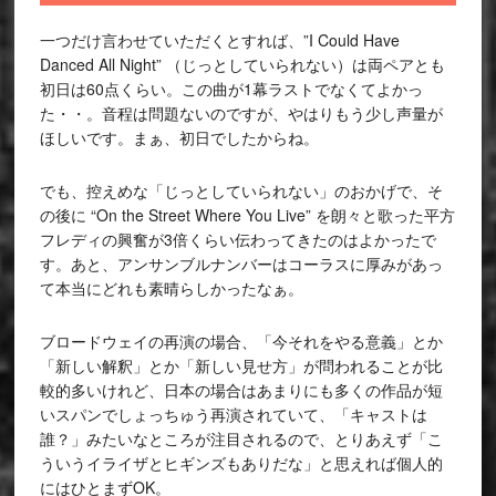
一つだけ言わせていただくとすれば、”I Could Have
Danced All Night” （じっとしていられない）は両ペアとも
初日は60点くらい。この曲が1幕ラストでなくてよかっ
た・・。音程は問題ないのですが、やはりもう少し声量が
ほしいです。まぁ、初日でしたからね。
でも、控えめな「じっとしていられない」のおかげで、そ
の後に “On the Street Where You Live” を朗々と歌った平方
フレディの興奮が3倍くらい伝わってきたのはよかったで
す。あと、アンサンブルナンバーはコーラスに厚みがあっ
て本当にどれも素晴らしかったなぁ。
ブロードウェイの再演の場合、「今それをやる意義」とか
「新しい解釈」とか「新しい見せ方」が問われることが比
較的多いけれど、日本の場合はあまりにも多くの作品が短
いスパンでしょっちゅう再演されていて、「キャストは
誰？」みたいなところが注目されるので、とりあえず「こ
ういうイライザとヒギンズもありだな」と思えれば個人的
にはひとまずOK。