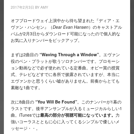
2017年2月3日
BY
AMY
オフブロードウェイ上演中から待ち望まれた『ディア・エ
ヴァン・ハンセン』（
Dear Evan Hansen
）のキャストアル
バムが2月3日からダウンロード可能になったので個人的な
お気に入りナンバーをピックアップ。
まずは2曲目の
“Waving Through a Window”
。エヴァン
役のベン・プラットが歌うソロナンバーです。プロモーシ
ョン動画などで必ず使われている定番曲。オビー賞の授賞
式、テレビなどすでに各所で披露されていますが、本当に
エヴァンかと思うくらい嘘がありません。前奏からとても
素敵な1曲です。
次に8曲目の
“You Will Be Found”
。このナンバーが1幕の
ラストです。後半アンサンブルが入るミュージカルらしい1
曲。iTunesでは
最高の部分が視聴可能になっています。
力
強いコーラスとともに心に入ってくるシンプルで優しいメ
ッセージ・・。