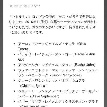
2017年1月28日
BY
AMY
『ハミルトン』ロンドン公演のキャストが各所で発表にな
りました。2016年11月頃に公募のオーディションが行われ
ていましたね。カタカナが多いですが、発表されたキャス
トは以下のとおりです。
アーロン・バー：ジャイルズ・テレラ（Giles
Terera）
イライザ：レイチェル・アン・ゴー（Rachelle Ann
Go）
アンジェリカ：レイチェル・ジョン（Rachel John）
ラファイエット／トーマス・ジェファーソン：ジェイ
ソン・ペニークーク（Jason Pennycooke）
ジョージ・ワシントン：オビオマ・ウゴアラ
（Obioma Ugoala）
ジョン・ローレンス／フィリップ：クリーヴ・セプテ
ンバー（Cleve September）
ペギー／マリア・レイノルズ：クリスティン・アラド
（Christine Allado）