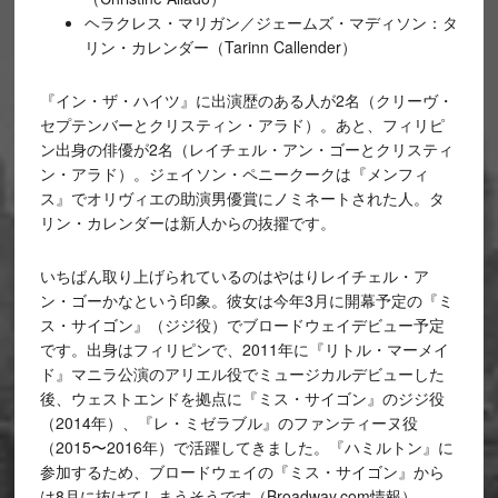
ヘラクレス・マリガン／ジェームズ・マディソン：タ
リン・カレンダー（Tarinn Callender）
『イン・ザ・ハイツ』に出演歴のある人が2名（クリーヴ・
セプテンバーとクリスティン・アラド）。あと、フィリピ
ン出身の俳優が2名（レイチェル・アン・ゴーとクリスティ
ン・アラド）。ジェイソン・ペニークークは『メンフィ
ス』でオリヴィエの助演男優賞にノミネートされた人。タ
リン・カレンダーは新人からの抜擢です。
いちばん取り上げられているのはやはりレイチェル・ア
ン・ゴーかなという印象。彼女は今年3月に開幕予定の『ミ
ス・サイゴン』（ジジ役）でブロードウェイデビュー予定
です。出身はフィリピンで、2011年に『リトル・マーメイ
ド』マニラ公演のアリエル役でミュージカルデビューした
後、ウェストエンドを拠点に『ミス・サイゴン』のジジ役
（2014年）、『レ・ミゼラブル』のファンティーヌ役
（2015〜2016年）で活躍してきました。『ハミルトン』に
参加するため、ブロードウェイの『ミス・サイゴン』から
は8月に抜けてしまうそうです（Broadway.com情報）。