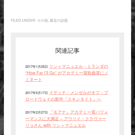
FILED UNDER:
その他
,
最近の話題
関連記事
リン＝マニュエル・ミランダの
2017年1月25日
“How Far I’ll Go” がアカデミー賞歌曲賞にノ
ミネート
イディナ・メンゼルがオフ・ブ
2017年5月17日
ロードウェイの新作『スキンタイト』へ
『モアナ』アカデミー賞パフォ
2017年2月27日
ーマンスに大満足 – アウリイ・クラヴァー
リョさん with リン＝マニュエル