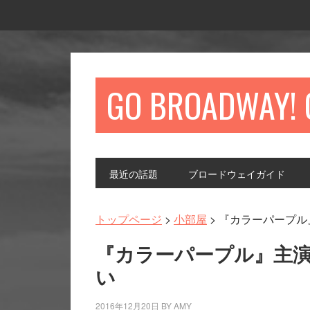
GO BROADWAY! 
Main
最近の話題
ブロードウェイガイド
navigation
トップページ
>
小部屋
> 『カラーパープ
『カラーパープル』主
い
2016年12月20日
BY
AMY