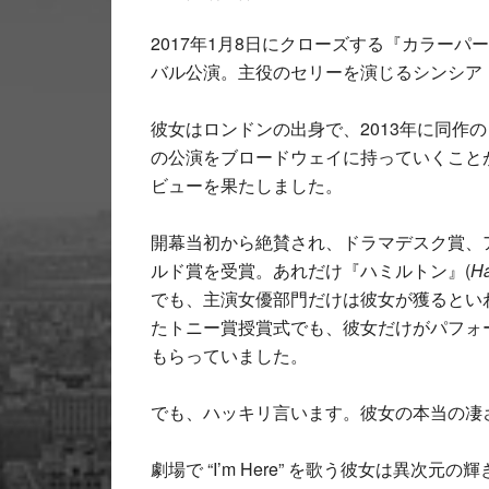
​2017年1月8日にクローズする『カラーパ
バル公演。主役のセリーを演じるシンシア・エリ
彼女はロンドンの出身で、2013年に同作
の公演をブロードウェイに持っていくこと
ビューを果たしました。
開幕当初から絶賛され、ドラマデスク賞、
ルド賞を受賞。あれだけ『ハミルトン』(
Ha
でも、主演女優部門だけは彼女が獲るとい
たトニー賞授賞式でも、彼女だけがパフォ
もらっていました。
でも、ハッキリ言います。彼女の本当の凄
劇場で “I’m Here” を歌う彼女は異